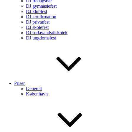
DJ fredagsbar
DJ gymnasiefest
DJ klubfest
DJ konfirmation
DJ privatfest
DJ skolefest
DJ sodavandsdiskotek
DJ ungdomsfest
Priser
Generelt
København