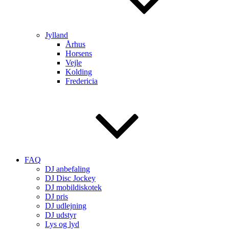
Jylland
Århus
Horsens
Vejle
Kolding
Fredericia
FAQ
DJ anbefaling
DJ Disc Jockey
DJ mobildiskotek
DJ pris
DJ udlejning
DJ udstyr
Lys og lyd