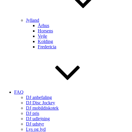
Jylland
Århus
Horsens
Vejle
Kolding
Fredericia
FAQ
DJ anbefaling
DJ Disc Jockey
DJ mobildiskotek
DJ pris
DJ udlejning
DJ udstyr
Lys og lyd