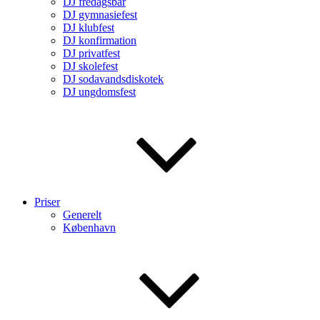
DJ fredagsbar
DJ gymnasiefest
DJ klubfest
DJ konfirmation
DJ privatfest
DJ skolefest
DJ sodavandsdiskotek
DJ ungdomsfest
Priser
Generelt
København