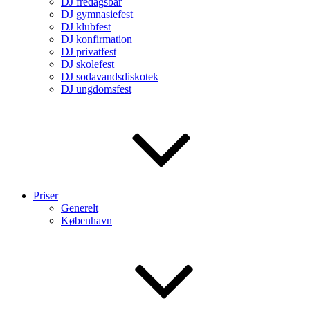
DJ fredagsbar
DJ gymnasiefest
DJ klubfest
DJ konfirmation
DJ privatfest
DJ skolefest
DJ sodavandsdiskotek
DJ ungdomsfest
Priser
Generelt
København