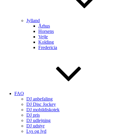
Jylland
Århus
Horsens
Vejle
Kolding
Fredericia
FAQ
DJ anbefaling
DJ Disc Jockey
DJ mobildiskotek
DJ pris
DJ udlejning
DJ udstyr
Lys og lyd