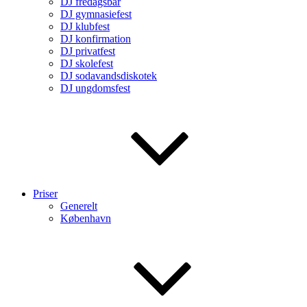
DJ fredagsbar
DJ gymnasiefest
DJ klubfest
DJ konfirmation
DJ privatfest
DJ skolefest
DJ sodavandsdiskotek
DJ ungdomsfest
Priser
Generelt
København