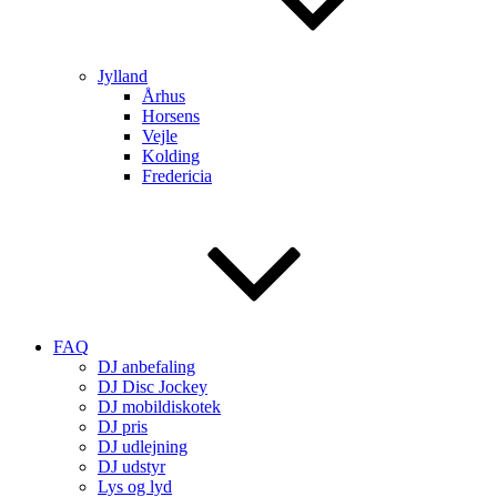
Jylland
Århus
Horsens
Vejle
Kolding
Fredericia
FAQ
DJ anbefaling
DJ Disc Jockey
DJ mobildiskotek
DJ pris
DJ udlejning
DJ udstyr
Lys og lyd