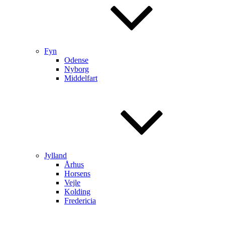
Fyn
Odense
Nyborg
Middelfart
Jylland
Århus
Horsens
Vejle
Kolding
Fredericia