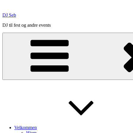
Skip
to
DJ Seb
content
DJ til fest og andre events
Velkommen
Hjem