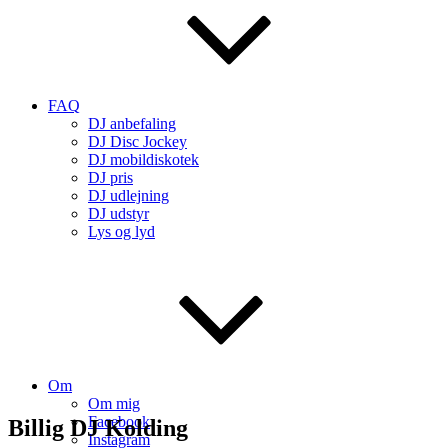
FAQ
DJ anbefaling
DJ Disc Jockey
DJ mobildiskotek
DJ pris
DJ udlejning
DJ udstyr
Lys og lyd
Om
Om mig
Facebook
Billig DJ Kolding
Instagram