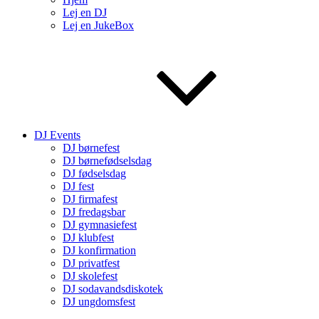
Lej en DJ
Lej en JukeBox
DJ Events
DJ børnefest
DJ børnefødselsdag
DJ fødselsdag
DJ fest
DJ firmafest
DJ fredagsbar
DJ gymnasiefest
DJ klubfest
DJ konfirmation
DJ privatfest
DJ skolefest
DJ sodavandsdiskotek
DJ ungdomsfest