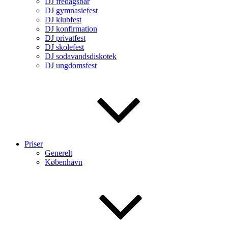
DJ fredagsbar
DJ gymnasiefest
DJ klubfest
DJ konfirmation
DJ privatfest
DJ skolefest
DJ sodavandsdiskotek
DJ ungdomsfest
Priser
Generelt
København